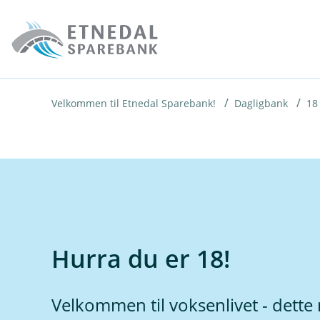
H
o
p
p
i
Velkommen til Etnedal Sparebank!
Dagligbank
18
n
n
h
o
d
e
Hurra du er 18!
t
Velkommen til voksenlivet - dette