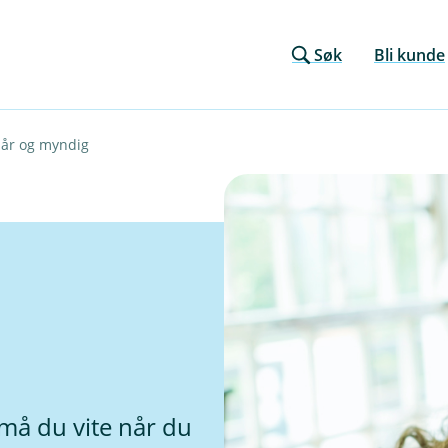
Søk
Bli kunde
 år og myndig
 må du vite når du