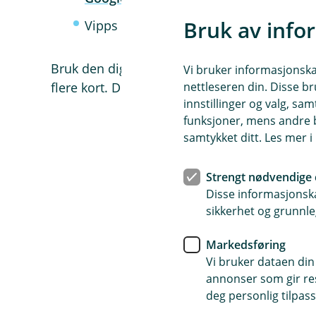
Bruk av info
Vipps –
aktiver tæpping
- det fungerer 
Bruk den digitale lommeboka du foretrekker
Vi bruker informasjonskap
flere kort. Det er enklest å komme i gang i 
nettleseren din. Disse br
innstillinger og valg, 
funksjoner, mens andre b
samtykket ditt. Les mer 
Strengt nødvendige 
Disse informasjonska
sikkerhet og grunnle
Markedsføring
Vi bruker dataen din
annonser som gir resu
deg personlig tilpass