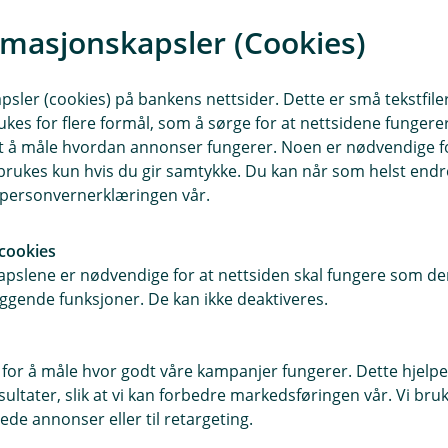
rmasjonskapsler (Cookies)
på alle telefoner
. Du kan ha flere lommebøker og
sler (cookies) på bankens nettsider. Dette er små tekstfile
mobilbanken.
ukes for flere formål, som å sørge for at nettsidene fungerer
samt å måle hvordan annonser fungerer. Noen er nødvendige 
rukes kun hvis du gir samtykke. Du kan når som helst endre 
i personvernerklæringen vår.
cookies
pslene er nødvendige for at nettsiden skal fungere som den
ggende funksjoner. De kan ikke deaktiveres.
 for å måle hvor godt våre kampanjer fungerer. Dette hjelper
ltater, slik at vi kan forbedre markedsføringen vår. Vi bruke
ede annonser eller til retargeting.