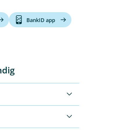
BankID app
ndig
 din personlige
er.