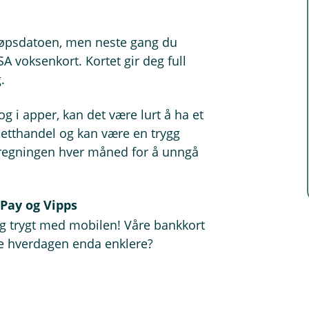
tløpsdatoen, men neste gang du
SA voksenkort. Kortet gir deg full
.
g i apper, kan det være lurt å ha et
 netthandel og kan være en trygg
e regningen hver måned for å unngå
Pay og Vipps
og trygt med mobilen! Våre bankkort
øre hverdagen enda enklere?
ple Watch
en