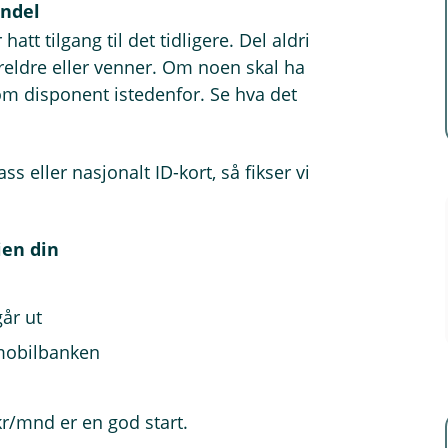
indel
t tilgang til det tidligere. Del aldri
reldre eller venner. Om noen skal ha
som disponent istedenfor. Se hva det
 eller nasjonalt ID-kort, så fikser vi
ien din
år ut
 mobilbanken
kr/mnd er en god start.