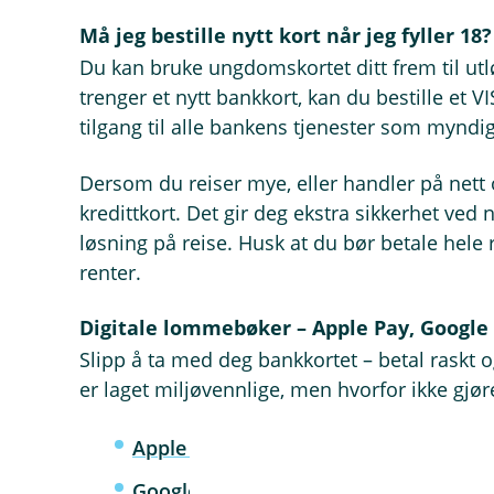
Må jeg bestille nytt kort når jeg fyller 18?
Du kan bruke ungdomskortet ditt frem til u
trenger et nytt bankkort, kan du bestille et VI
tilgang til alle bankens tjenester som myndig
Dersom du reiser mye, eller handler på nett o
kredittkort. Det gir deg ekstra sikkerhet ved
løsning på reise. Husk at du bør betale hel
renter.
Digitale lommebøker – Apple Pay, Google 
Slipp å ta med deg bankkortet – betal raskt 
er laget miljøvennlige, men hvorfor ikke gj
Apple Pay
- betal med iPhone eller Ap
Google Pay
- betal med Android-mobil