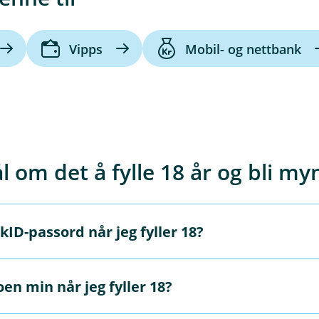
Vipps
Mobil- og nettbank
l om det å fylle 18 år og bli my
ID-passord når jeg fyller 18?
n min når jeg fyller 18?
l BankID-en din tidligere, bør du bytte passord nå. BankID er
et skal aldri deles med noen – ikke engang foreldre eller venn