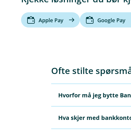
Apple Pay
Google Pay
Ofte stilte spørsmå
Hvorfor må jeg bytte Bank
Å
p
n
e
Hva skjer med bankkontoe
Hvis andre har hatt tilgang ti
/
Å
L
digitale identitet, og passord
p
u
n