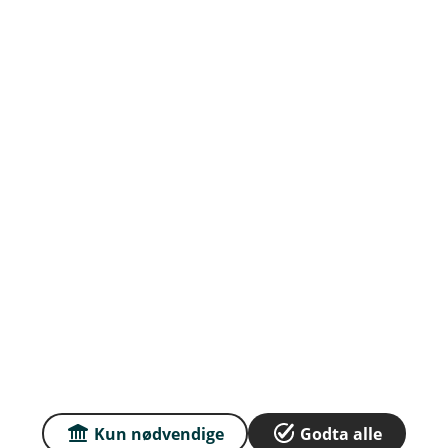
Priser
Sammenlign våre priser med andre selskaper på
Finansportalen.no
Våre priser
Personvern og informasjonskapsler
Sikkerhet og antihvitvask
English
Kun nødvendige
Godta alle