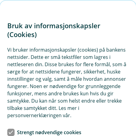
H
o
Bruk av informasjonskapsler
p
p
(Cookies)
i
Vi bruker informasjonskapsler (cookies) på bankens
nettsider. Dette er små tekstfiler som lagres i
n
nettleseren din. Disse brukes for flere formål, som å
n
sørge for at nettsidene fungerer, sikkerhet, huske
h
innstillinger og valg, samt å måle hvordan annonser
o
fungerer. Noen er nødvendige for grunnleggende
funksjoner, mens andre brukes kun hvis du gir
d
samtykke. Du kan når som helst endre eller trekke
e
tilbake samtykket ditt. Les mer i
t
Vipps
personvernerklæringen vår.
Tæpp med Vipps i hele verden
Strengt nødvendige cookies