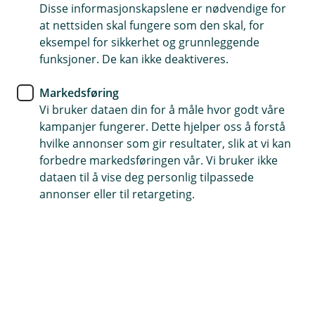
Disse informasjonskapslene er nødvendige for
Vipps i hele Skandinavia
at nettsiden skal fungere som den skal, for
eksempel for sikkerhet og grunnleggende
Legg alle kort fra oss i appen
funksjoner. De kan ikke deaktiveres.
Markedsføring
Vi bruker dataen din for å måle hvor godt våre
Alt du trenger i Vipps – legg til kort og
kampanjer fungerer. Dette hjelper oss å forstå
kontoer!
hvilke annonser som gir resultater, slik at vi kan
forbedre markedsføringen vår. Vi bruker ikke
Visste du at du kan samle alle dine kort og
dataen til å vise deg personlig tilpassede
kontoer fra oss i Vipps? Dette gir deg full kontroll
annonser eller til retargeting.
og fleksibilitet i hverdagen.
Legg til alle kort og kontoer fra oss i Vipps
Gjør hverdagen enklere ved å legge til både kortene og
kontoene dine fra oss i Vipps. Dette lar deg velge
hvilken konto eller kort du ønsker å bruke når du skal