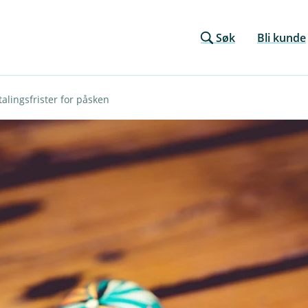
Søk
Bli kunde
talingsfrister for påsken