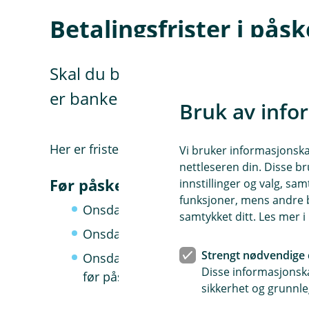
Betalingsfrister i pås
Skal du betale regninger, sende pen
er bankenes betalingssystemer st
Bruk av info
Her er fristene du bør vite om.
Vi bruker informasjonskap
nettleseren din. Disse br
Før påske
innstillinger og valg, 
funksjoner, mens andre b
Onsdag 1. april kl. 10.00 – frist for
fond
samtykket ditt. Les mer 
Onsdag 1. april kl. 11.00 – siste frist fo
Strengt nødvendige 
Onsdag 1. april kl. 13.30 – siste frist fo
Disse informasjonska
før påske
sikkerhet og grunnle