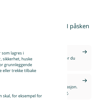
lurt å være ute i god tid. I påsken
Har du spørsmål?
r som lagres i
Vi hjelper deg gjerne. Her finner du
, sikkerhet, huske
kontaktinformasjonen vår.
for grunnleggende
eller trekke tilbake
Ønsker du rådgivning?
Vi gir deg råd tilpasset din situasjon.
Avtal en tid som passer for deg.
 skal, for eksempel for