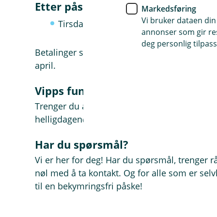
Etter påske
Markedsføring
Vi bruker dataen din
Tirsdag 7. april – første dag betalinge
annonser som gir resu
deg personlig tilpass
Betalinger som registreres etter fristen 1. apr
april.
Vipps fungerer hele påsken
Trenger du å sende penger i påsken? Vipps 
helligdagene.
Har du spørsmål?
Vi er her for deg! Har du spørsmål, trenger råd
nøl med å ta kontakt. Og for alle som er selv
til en bekymringsfri påske!