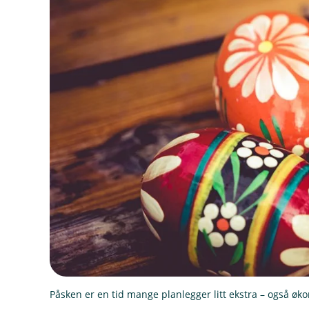
Påsken er en tid mange planlegger litt ekstra – også øk