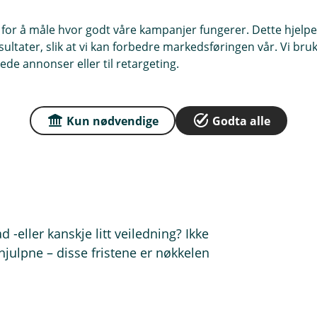
 for å måle hvor godt våre kampanjer fungerer. Dette hjelper
r gjennomføres igjen etter påske
ltater, slik at vi kan forbedre markedsføringen vår. Vi bruke
ede annonser eller til retargeting.
il kl. 13.30 blir derfor gjennomført 7.
Kun nødvendige
Godta alle
kan du bruke
hele tiden
, også i
 -eller kanskje litt veiledning? Ikke
hjulpne – disse fristene er nøkkelen