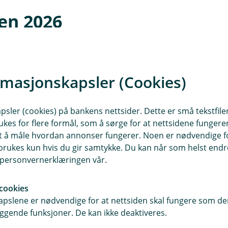
ken 2026
ger eller investere før påske? Da er det 
engt noen dager.
rmasjonskapsler (Cookies)
sler (cookies) på bankens nettsider. Dette er små tekstfile
ukes for flere formål, som å sørge for at nettsidene fungerer
samt å måle hvordan annonser fungerer. Noen er nødvendige 
rukes kun hvis du gir samtykke. Du kan når som helst endre 
sinvesteringer
og innbetaling til IPS
i personvernerklæringen vår.
r
utlandsbetalinger
før påske
cookies
r
betalinger i Norge
som skal frem
pslene er nødvendige for at nettsiden skal fungere som den
ggende funksjoner. De kan ikke deaktiveres.