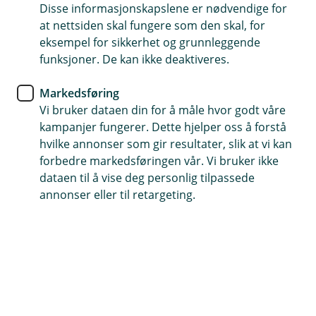
smarte betalingsløsninger
Disse informasjonskapslene er nødvendige for
at nettsiden skal fungere som den skal, for
eksempel for sikkerhet og grunnleggende
Hvordan kan du automatiserer betalinger,
funksjoner. De kan ikke deaktiveres.
organiserer ulike kontoer, og hvordan kan vår
brukervennlige mobilbank kan frigjøre tid og
Markedsføring
redusere stress? Start din reise mot en smartere
Vi bruker dataen din for å måle hvor godt våre
økonomisk hverdag i dag.
kampanjer fungerer. Dette hjelper oss å forstå
hvilke annonser som gir resultater, slik at vi kan
Digitale bankløsninger
forbedre markedsføringen vår. Vi bruker ikke
Ved å bruke digitale bankløsninger, oppnår du en
dataen til å vise deg personlig tilpassede
smidigere hverdagsøkonomi. Her er noen tips for å
annonser eller til retargeting.
gjøre økonomien din enklere og mer oversiktlig:
Automatiser betalinger
Sett opp AvtaleGiro for å automatisere
regningsbetalinger, og bruk eFaktura for enklere
fakturahåndtering. Automatisering av betalinger
gjennom eFaktura og AvtaleGiro sikrer at faste