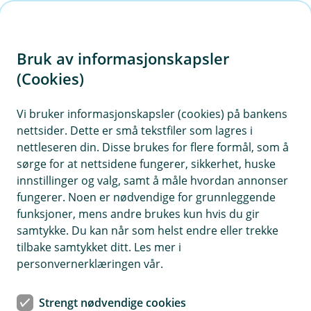
H
o
Bruk av informasjonskapsler
p
p
(Cookies)
i
Vi bruker informasjonskapsler (cookies) på bankens
nettsider. Dette er små tekstfiler som lagres i
n
nettleseren din. Disse brukes for flere formål, som å
n
sørge for at nettsidene fungerer, sikkerhet, huske
h
innstillinger og valg, samt å måle hvordan annonser
o
fungerer. Noen er nødvendige for grunnleggende
funksjoner, mens andre brukes kun hvis du gir
d
samtykke. Du kan når som helst endre eller trekke
e
tilbake samtykket ditt. Les mer i
t
personvernerklæringen vår.
Enklere hverdagsøkonomi med
Strengt nødvendige cookies