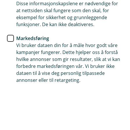
mindre å tenke på.
Disse informasjonskapslene er nødvendige for
at nettsiden skal fungere som den skal, for
Kredittkort
eksempel for sikkerhet og grunnleggende
funksjoner. De kan ikke deaktiveres.
Ta gode kortvalg
Markedsføring
Sommerferien er i full sving, og det er tid for
Vi bruker dataen din for å måle hvor godt våre
avslapping og gode stunder med dem vi er glad
kampanjer fungerer. Dette hjelper oss å forstå
i.
hvilke annonser som gir resultater, slik at vi kan
forbedre markedsføringen vår. Vi bruker ikke
dataen til å vise deg personlig tilpassede
Likevel er det lurt å ta noen gode kortvalg som gir deg
annonser eller til retargeting.
både oversikt og ekstra trygghet, enten du er hjemme
eller på reise. Her er noen enkle tips du kan ta med deg
denne måneden.
Bruk kredittkortet når du bestiller feriereisen
eller utflukter underveis
Betaler du halvparten av reisekostnadene med