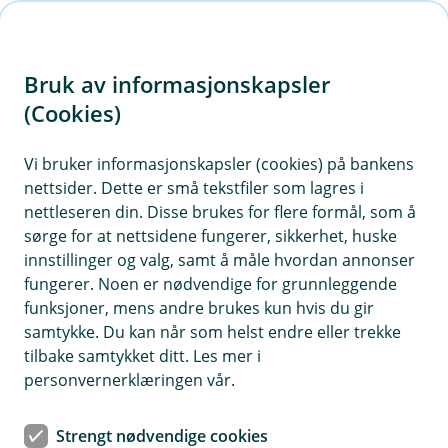
H
o
Bruk av informasjonskapsler
p
p
(Cookies)
i
Vi bruker informasjonskapsler (cookies) på bankens
nettsider. Dette er små tekstfiler som lagres i
n
nettleseren din. Disse brukes for flere formål, som å
n
sørge for at nettsidene fungerer, sikkerhet, huske
h
innstillinger og valg, samt å måle hvordan annonser
o
fungerer. Noen er nødvendige for grunnleggende
funksjoner, mens andre brukes kun hvis du gir
d
samtykke. Du kan når som helst endre eller trekke
e
tilbake samtykket ditt. Les mer i
t
personvernerklæringen vår.
Med god flyt i økonomien får du også en mer bekymringsfri
hverdag. Følg våre råd om riktig kortbruk – så får du én ting
Strengt nødvendige cookies