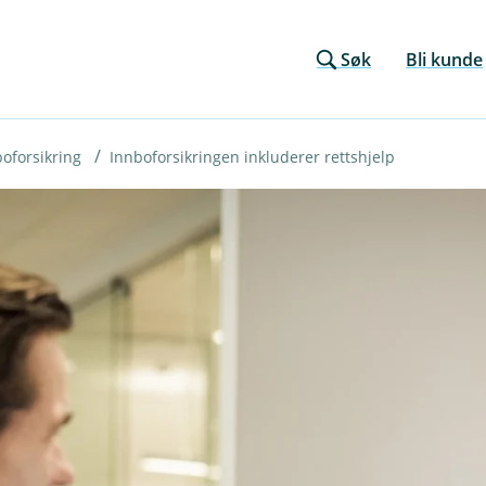
Søk
Bli kunde
oforsikring
Innboforsikringen inkluderer rettshjelp