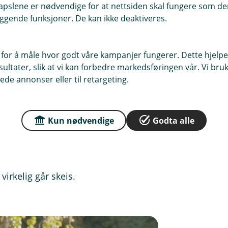
pslene er nødvendige for at nettsiden skal fungere som den
ggende funksjoner. De kan ikke deaktiveres.
m gjelder om det oppstår en tvist i
r av eiendommen. Oppstår det en
 for å måle hvor godt våre kampanjer fungerer. Dette hjelper
n til hjelp.
ltater, slik at vi kan forbedre markedsføringen vår. Vi bruke
ede annonser eller til retargeting.
 du havner i en tvist som
t omfattende.
Kun nødvendige
Godta alle
re var?
Da kan du kjøpe den av oss
 virkelig går skeis.