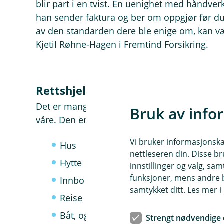
blir part i en tvist. En uenighet med håndve
han sender faktura og ber om oppgjør før du
av den standarden dere ble enige om, kan vær
Kjetil Røhne-Hagen i Fremtind Forsikring.
Rettshjelp - en naturlig del av vår
Det er mange som ikke vet at rettshjelp er ink
Bruk av info
våre. Den er nemlig en del av forsikringen fo
Vi bruker informasjonskap
Hus
nettleseren din. Disse br
Hytte
innstillinger og valg, 
funksjoner, mens andre b
Innbo
samtykket ditt. Les mer 
Reise
Båt, og
Strengt nødvendige 