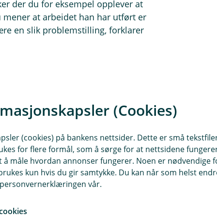
rker der du for eksempel opplever at
 mener at arbeidet han har utført er
e en slik problemstilling, forklarer
e forsikringer
ludert i de fleste av forsikringene
rmasjonskapsler (Cookies)
r både:
sler (cookies) på bankens nettsider. Dette er små tekstfile
ukes for flere formål, som å sørge for at nettsidene fungerer
samt å måle hvordan annonser fungerer. Noen er nødvendige 
rukes kun hvis du gir samtykke. Du kan når som helst endre 
i personvernerklæringen vår.
cookies