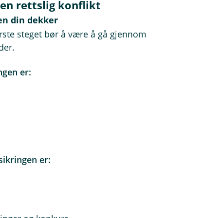
en rettslig konflikt
gen din dekker
første steget bør å være å gå gjennom
der.
ngen er:
sikringen er: