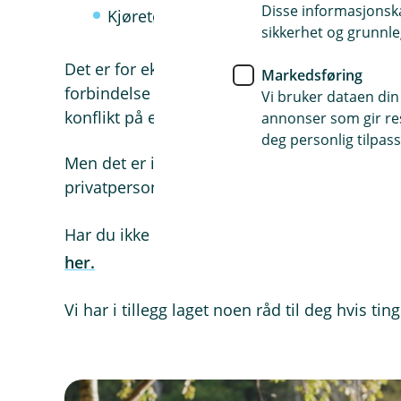
Disse informasjonska
Kjøretøy
sikkerhet og grunnle
Det er for eksempel boligforsikringen din so
Markedsføring
forbindelse med at du er involvert som eie
Vi bruker dataen din
konflikt på en reise, må du ta reiseforsikringe
annonser som gir resu
deg personlig tilpass
Men det er innboforsikringen som gjelder om
privatperson og det er også den som er mes
Har du ikke en innboforsikring og vil være fø
her.
Vi har i tillegg laget noen råd til deg hvis ting