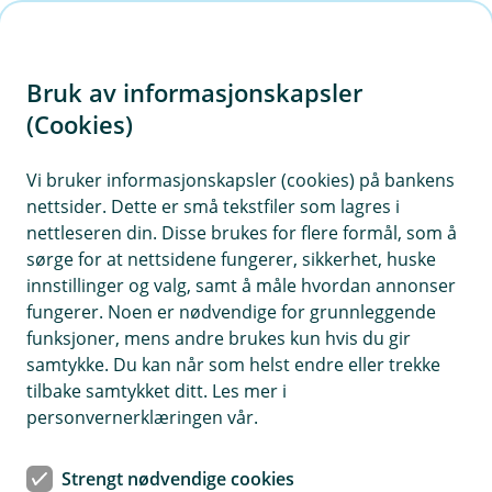
H
o
Bruk av informasjonskapsler
p
p
(Cookies)
i
Vi bruker informasjonskapsler (cookies) på bankens
nettsider. Dette er små tekstfiler som lagres i
n
nettleseren din. Disse brukes for flere formål, som å
n
sørge for at nettsidene fungerer, sikkerhet, huske
h
innstillinger og valg, samt å måle hvordan annonser
o
fungerer. Noen er nødvendige for grunnleggende
funksjoner, mens andre brukes kun hvis du gir
d
samtykke. Du kan når som helst endre eller trekke
e
tilbake samtykket ditt. Les mer i
t
personvernerklæringen vår.
Brilleforsikring
Strengt nødvendige cookies