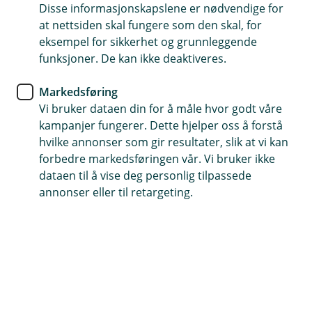
Disse informasjonskapslene er nødvendige for
Brillene dine er dekket mot uhell, tyveri, tap og skader
at nettsiden skal fungere som den skal, for
eksempel for sikkerhet og grunnleggende
Lav egenandel
funksjoner. De kan ikke deaktiveres.
Forsikringsselskapet vårt er kåret som best i flere
Markedsføring
undersøkelser
Vi bruker dataen din for å måle hvor godt våre
kampanjer fungerer. Dette hjelper oss å forstå
Kontakt meg om brilleforsikring
hvilke annonser som gir resultater, slik at vi kan
forbedre markedsføringen vår. Vi bruker ikke
dataen til å vise deg personlig tilpassede
Hvorfor ha brilleforsikring?
annonser eller til retargeting.
Har du briller som koster litt mer og betyr litt
mer? Da kan det være smart med en egen
forsikring. Brilleforsikringen dekker uhell, tap,
tyveri og skader og du får lav egenandel hvis
uhellet først er ute.