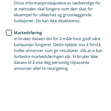
Disse informasjonskapslene er nødvendige for
Verdigjenstandforsikring
at nettsiden skal fungere som den skal, for
eksempel for sikkerhet og grunnleggende
Bunaden din er uvurderlig -
funksjoner. De kan ikke deaktiveres.
sørg for at den er forsikret før
Markedsføring
17. mai
Vi bruker dataen din for å måle hvor godt våre
kampanjer fungerer. Dette hjelper oss å forstå
Bunaden er mer enn bare et plagg – det er
hvilke annonser som gir resultater, slik at vi kan
historie, tradisjon og stolthet. Med
forbedre markedsføringen vår. Vi bruker ikke
verdigjenstandsforsikring kan du trygt bruke
dataen til å vise deg personlig tilpassede
bunaden, også på store dager. Det lønner seg å
annonser eller til retargeting.
kjøpe en egen forsikring til bunaden din. Innbo –
og reiseforsikringen dekker nemlig ikke
nødvendigvis alt.
Eier du en bunad, kan det fort bli dyrt om du ikke har
forsikret den med den riktige forsikringen.