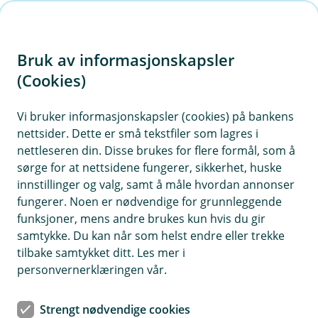
H
o
Bruk av informasjonskapsler
p
p
(Cookies)
i
Vi bruker informasjonskapsler (cookies) på bankens
nettsider. Dette er små tekstfiler som lagres i
n
nettleseren din. Disse brukes for flere formål, som å
n
sørge for at nettsidene fungerer, sikkerhet, huske
h
innstillinger og valg, samt å måle hvordan annonser
o
fungerer. Noen er nødvendige for grunnleggende
funksjoner, mens andre brukes kun hvis du gir
d
samtykke. Du kan når som helst endre eller trekke
e
tilbake samtykket ditt. Les mer i
t
personvernerklæringen vår.
Har du kjøpt en dyr bunad, er det lurt å investere i en egen
bunadsforsikring.
Strengt nødvendige cookies