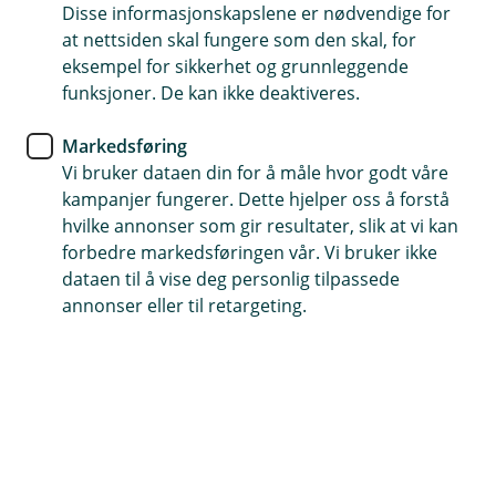
Disse informasjonskapslene er nødvendige for
Hvorfor er BSU sparing smart?
at nettsiden skal fungere som den skal, for
eksempel for sikkerhet og grunnleggende
Du har kanskje hørt om Boligsparing for unge,
funksjoner. De kan ikke deaktiveres.
eller BSU, og at det er kjekt å ha. Men hva er det
egentlig, og hvorfor bør du ha det?
Markedsføring
Vi bruker dataen din for å måle hvor godt våre
Fordeler med BSU (Boligsparing for unge)
kampanjer fungerer. Dette hjelper oss å forstå
BSU er sparing for deg som er mellom 18 og 34 år og
hvilke annonser som gir resultater, slik at vi kan
har lyst til å kjøpe din egen bolig i fremtiden. Det er tre
forbedre markedsføringen vår. Vi bruker ikke
store fordeler med å spare på BSU, som du ikke får når
dataen til å vise deg personlig tilpassede
du sparer på sparekonto:
annonser eller til retargeting.
Få vår beste sparerente
Renter er penger du får av banken for å spare.
For hver eneste krone du setter inn på BSU, får
du bankens beste sparerente.
BSU sparing gir deg skattefordel