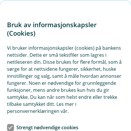
H
o
Bruk av informasjonskapsler
p
p
(Cookies)
i
Vi bruker informasjonskapsler (cookies) på bankens
nettsider. Dette er små tekstfiler som lagres i
n
nettleseren din. Disse brukes for flere formål, som å
n
sørge for at nettsidene fungerer, sikkerhet, huske
h
innstillinger og valg, samt å måle hvordan annonser
o
fungerer. Noen er nødvendige for grunnleggende
funksjoner, mens andre brukes kun hvis du gir
d
samtykke. Du kan når som helst endre eller trekke
e
tilbake samtykket ditt. Les mer i
t
personvernerklæringen vår.
BSU
Strengt nødvendige cookies