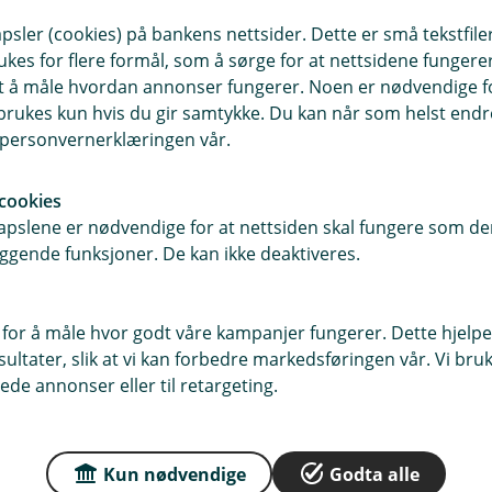
sler (cookies) på bankens nettsider. Dette er små tekstfile
frode@etnedalsparebank.no
ukes for flere formål, som å sørge for at nettsidene fungerer
Autorisert rådgiver
samt å måle hvordan annonser fungerer. Noen er nødvendige 
Kreditt
rukes kun hvis du gir samtykke. Du kan når som helst endre 
Personforsikring
i personvernerklæringen vår.
Skadeforsikring
Sparing og investering
cookies
pslene er nødvendige for at nettsiden skal fungere som den
ggende funksjoner. De kan ikke deaktiveres.
Se flere
 for å måle hvor godt våre kampanjer fungerer. Dette hjelper
ltater, slik at vi kan forbedre markedsføringen vår. Vi bruke
ede annonser eller til retargeting.
Betalingsterminaler
Viktige en
Kun nødvendige
Godta alle