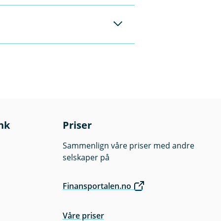
er skjer til rett
ette er spesielt
ingsprosessen.
ura tillater kunder
forsinkelser og
nk
Priser
Sammenlign våre priser med andre
selskaper på
Finansportalen.no
Våre priser