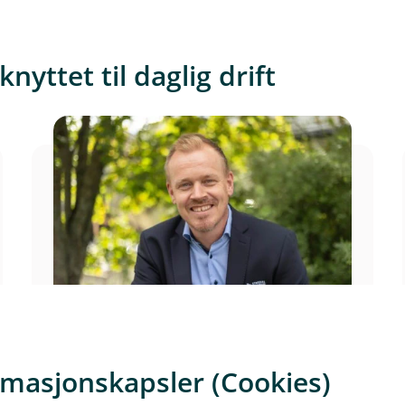
yttet til daglig drift
Frode Ringsrud
Rådgiver bedriftsmarked
rmasjonskapsler (Cookies)
61 12 15 15