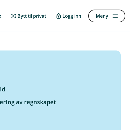
k
Bytt til privat
Logg inn
Meny
tid
ering av regnskapet