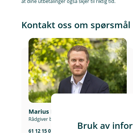
at dine utbetalinger også skjer til riktig tid.
Kontakt oss om spørsmål kn
Marius Misfjord Jørgenstuen
Rådgiver bedriftsmarked
Bruk av info
61 12 15 07