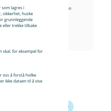
r som lagres i
anne.maren@etnedalsparebank.no
, sikkerhet, huske
for grunnleggende
eller trekke tilbake
 skal, for eksempel for
 oss å forstå hvilke
r ikke dataen til å vise
dringer i betalingsformatene