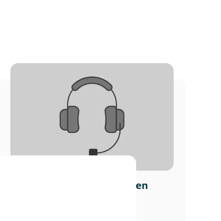
Anne Maren Østberg Mogen
I permisjon
61 12 18 40