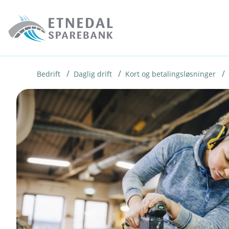
H
o
p
p
i
Bedrift
Daglig drift
Kort og betalingsløsninger
n
n
h
o
d
e
t