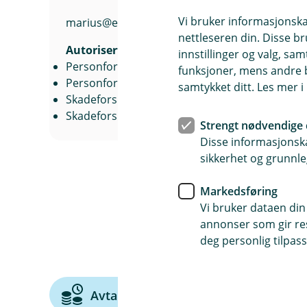
Vi bruker informasjonskap
marius@etnedalsparebank.no
nettleseren din. Disse br
Autorisert rådgiver
innstillinger og valg, 
Personforsikring
funksjoner, mens andre b
Personforsikring Næringsliv
samtykket ditt. Les mer 
Skadeforsikring
Skadeforsikring Næringsliv
Strengt nødvendige 
Disse informasjonska
sikkerhet og grunnle
Markedsføring
Vi bruker dataen din
annonser som gir resu
deg personlig tilpass
AvtaleGiro
Bedriftskort