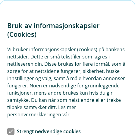
H
o
Bruk av informasjonskapsler
p
p
(Cookies)
i
Vi bruker informasjonskapsler (cookies) på bankens
nettsider. Dette er små tekstfiler som lagres i
n
nettleseren din. Disse brukes for flere formål, som å
n
sørge for at nettsidene fungerer, sikkerhet, huske
h
innstillinger og valg, samt å måle hvordan annonser
o
fungerer. Noen er nødvendige for grunnleggende
funksjoner, mens andre brukes kun hvis du gir
d
samtykke. Du kan når som helst endre eller trekke
e
tilbake samtykket ditt. Les mer i
t
personvernerklæringen vår.
Følg min lånesøknad
Strengt nødvendige cookies