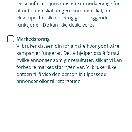
Disse informasjonskapslene er nødvendige for
Logg inn her for å se status på lånesøknaden din og
at nettsiden skal fungere som den skal, for
signere lånedokumentene.
eksempel for sikkerhet og grunnleggende
funksjoner. De kan ikke deaktiveres.
Følg min lånesøknad
Markedsføring
Vi bruker dataen din for å måle hvor godt våre
kampanjer fungerer. Dette hjelper oss å forstå
hvilke annonser som gir resultater, slik at vi kan
forbedre markedsføringen vår. Vi bruker ikke
dataen til å vise deg personlig tilpassede
Hjelp og kontakt
annonser eller til retargeting.
post@etnedalsparebank.no
61 12 15 00
Telefontid