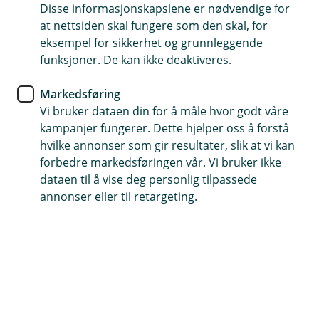
BM Daglig drift
Disse informasjonskapslene er nødvendige for
at nettsiden skal fungere som den skal, for
Enkel, trygg og fleksibel
eksempel for sikkerhet og grunnleggende
funksjoner. De kan ikke deaktiveres.
netthandel med virtuelt kort
Markedsføring
Med et virtuelt kort får du en trygg og fleksibel
Vi bruker dataen din for å måle hvor godt våre
betalingsløsning skreddersydd for netthandel.
kampanjer fungerer. Dette hjelper oss å forstå
Perfekt for kjøp av digitale annonser, lisenser,
hvilke annonser som gir resultater, slik at vi kan
abonnementer og andre tjenester du handler på
forbedre markedsføringen vår. Vi bruker ikke
nett.
dataen til å vise deg personlig tilpassede
annonser eller til retargeting.
Flere gode grunner til å velge et virtuelt kort:
Fleksible innkjøpsmuligheter
Et virtuelt kort gjør det enklere å håndtere alle
typer firmainnkjøp på nett. Enten du skal kjøpe
lisenser, programvare, kontorutstyr eller andre
nødvendige varer og tjenester, gir det virtuelle
kortet deg full kontroll over bedriftens utlegg.