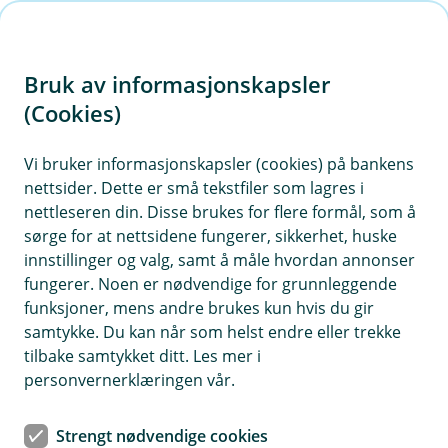
H
o
Bruk av informasjonskapsler
p
p
(Cookies)
i
Vi bruker informasjonskapsler (cookies) på bankens
nettsider. Dette er små tekstfiler som lagres i
n
nettleseren din. Disse brukes for flere formål, som å
n
sørge for at nettsidene fungerer, sikkerhet, huske
h
innstillinger og valg, samt å måle hvordan annonser
o
fungerer. Noen er nødvendige for grunnleggende
funksjoner, mens andre brukes kun hvis du gir
d
samtykke. Du kan når som helst endre eller trekke
e
tilbake samtykket ditt. Les mer i
t
personvernerklæringen vår.
Du kan enkelt handle med virtuelt kort mens du er på farta.
Strengt nødvendige cookies