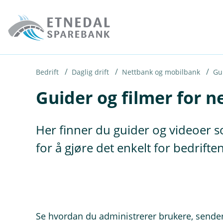
H
o
p
p
i
Bedrift
Daglig drift
Nettbank og mobilbank
Gui
Guider og filmer for n
n
n
h
Her finner du guider og videoer 
o
for å gjøre det enkelt for bedrift
d
e
t
Se hvordan du administrerer brukere, sender 