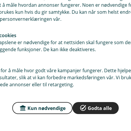
samt å måle hvordan annonser fungerer. Noen er nødvendige 
f)
Slik setter du opp f
rukes kun hvis du gir samtykke. Du kan når som helst endre 
i personvernerklæringen vår.
cookies
pslene er nødvendige for at nettsiden skal fungere som den
ggende funksjoner. De kan ikke deaktiveres.
 for å måle hvor godt våre kampanjer fungerer. Dette hjelper
ltater, slik at vi kan forbedre markedsføringen vår. Vi bruke
ede annonser eller til retargeting.
Kun nødvendige
Godta alle