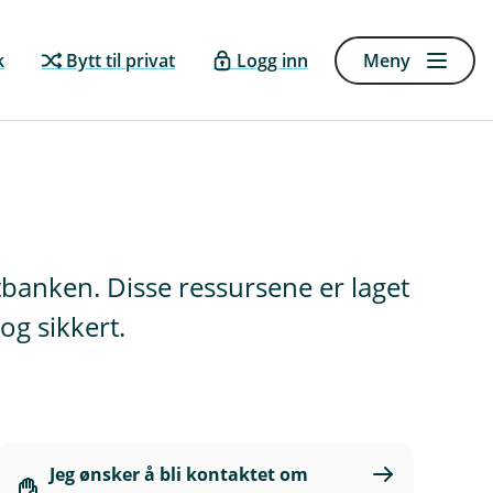
k
Bytt til privat
Logg inn
Meny
banken. Disse ressursene er laget
 og sikkert.
Jeg ønsker å bli kontaktet om