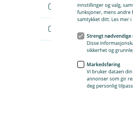
innstillinger og valg, 
Slik oppretter du lønnslister (pd
funksjoner, mens andre b
samtykket ditt. Les mer 
Slik grupperer du konti (pdf)
Strengt nødvendige 
Disse informasjonska
sikkerhet og grunnle
Markedsføring
Vi bruker dataen din
annonser som gir resu
deg personlig tilpass