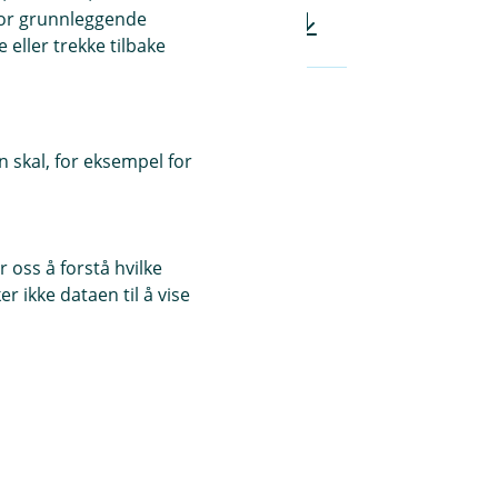
for grunnleggende
iloverføring og filarkiv (pdf)
eller trekke tilbake
 skal, for eksempel for
 oss å forstå hvilke
r ikke dataen til å vise