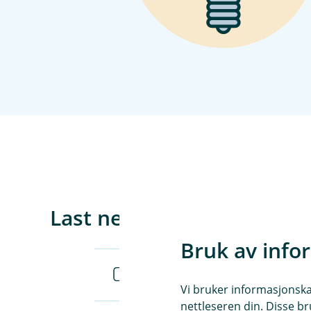
Last ned guider
Bruk av info
Administrere brukere og rettigh
Vi bruker informasjonskap
nettleseren din. Disse br