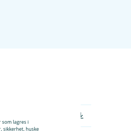
er du filer (pdf)
r som lagres i
, sikkerhet, huske