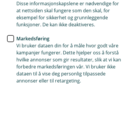
Disse informasjonskapslene er nødvendige for
at nettsiden skal fungere som den skal, for
eksempel for sikkerhet og grunnleggende
Telefontid
funksjoner. De kan ikke deaktiveres.
Hverdager: 07:00-21:00
Lørdag og søndag: 09:00-21:00
Markedsføring
Vi bruker dataen din for å måle hvor godt våre
Forsikring: 915 03 850
kampanjer fungerer. Dette hjelper oss å forstå
Snakk med skadekonsulent: mandag til fredag 08:00-
hvilke annonser som gir resultater, slik at vi kan
16.00
forbedre markedsføringen vår. Vi bruker ikke
dataen til å vise deg personlig tilpassede
Trenger du umiddelbar hjelp?
annonser eller til retargeting.
Ring oss på 915 03 850 døgnet rundt, hele året
Her finner du oss
Besøksadresse
Kyrkjevegen 20, 2890 Etnedal