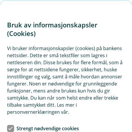
H
o
Bruk av informasjonskapsler
p
p
(Cookies)
Kontaktskjema | Bedrift
i
Vi bruker informasjonskapsler (cookies) på bankens
Fyll ut skjemaet under, så tar vi kontakt med deg.
nettsider. Dette er små tekstfiler som lagres i
n
nettleseren din. Disse brukes for flere formål, som å
n
sørge for at nettsidene fungerer, sikkerhet, huske
h
innstillinger og valg, samt å måle hvordan annonser
o
fungerer. Noen er nødvendige for grunnleggende
funksjoner, mens andre brukes kun hvis du gir
d
samtykke. Du kan når som helst endre eller trekke
Hjelp og kontakt
e
tilbake samtykket ditt. Les mer i
t
personvernerklæringen vår.
post@etnedalsparebank.no
Strengt nødvendige cookies
61 12 15 00