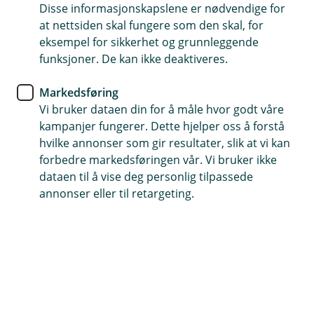
Disse informasjonskapslene er nødvendige for
at nettsiden skal fungere som den skal, for
eksempel for sikkerhet og grunnleggende
Telefontid
funksjoner. De kan ikke deaktiveres.
Hverdager: 07:00-21:00
Lørdag og søndag: 09:00-21:00
Markedsføring
Vi bruker dataen din for å måle hvor godt våre
Forsikring: 915 03 850
kampanjer fungerer. Dette hjelper oss å forstå
Snakk med skadekonsulent: mandag til fredag 08:00-
hvilke annonser som gir resultater, slik at vi kan
16.00
forbedre markedsføringen vår. Vi bruker ikke
dataen til å vise deg personlig tilpassede
Trenger du umiddelbar hjelp?
annonser eller til retargeting.
Ring oss på 915 03 850 døgnet rundt, hele året
Her finner du oss
Besøksadresse
Kyrkjevegen 20, 2890 Etnedal