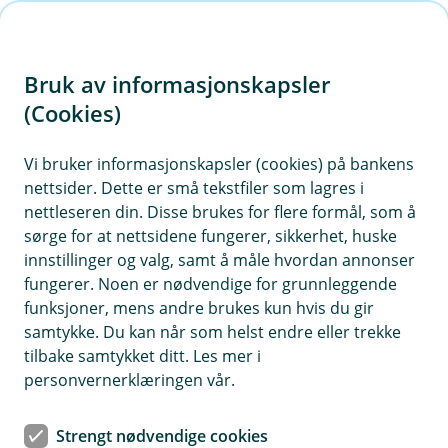
H
o
Bruk av informasjonskapsler
p
p
(Cookies)
Kontaktskjema | Bedrift
i
Vi bruker informasjonskapsler (cookies) på bankens
Fyll ut skjemaet under, så tar vi kontakt med deg.
nettsider. Dette er små tekstfiler som lagres i
n
nettleseren din. Disse brukes for flere formål, som å
n
sørge for at nettsidene fungerer, sikkerhet, huske
h
innstillinger og valg, samt å måle hvordan annonser
o
fungerer. Noen er nødvendige for grunnleggende
funksjoner, mens andre brukes kun hvis du gir
d
samtykke. Du kan når som helst endre eller trekke
Hjelp og kontakt
e
tilbake samtykket ditt. Les mer i
t
personvernerklæringen vår.
post@etnedalsparebank.no
Strengt nødvendige cookies
61 12 15 00