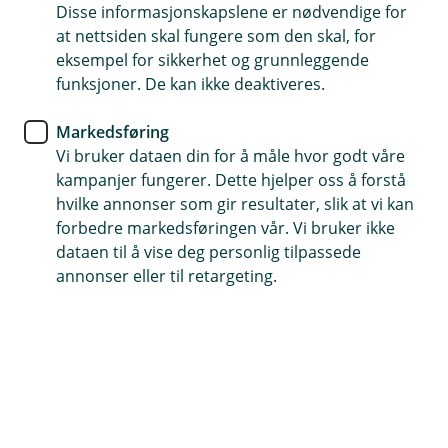
Disse informasjonskapslene er nødvendige for
at nettsiden skal fungere som den skal, for
eksempel for sikkerhet og grunnleggende
Telefontid
funksjoner. De kan ikke deaktiveres.
Hverdager: 07:00-21:00
Lørdag og søndag: 09:00-21:00
Markedsføring
Vi bruker dataen din for å måle hvor godt våre
Forsikring: 915 03 850
kampanjer fungerer. Dette hjelper oss å forstå
Snakk med skadekonsulent: mandag til fredag 08:00-
hvilke annonser som gir resultater, slik at vi kan
16.00
forbedre markedsføringen vår. Vi bruker ikke
dataen til å vise deg personlig tilpassede
Trenger du umiddelbar hjelp?
annonser eller til retargeting.
Ring oss på 915 03 850 døgnet rundt, hele året
Her finner du oss
Besøksadresse
Kyrkjevegen 20, 2890 Etnedal