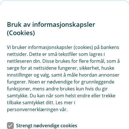
H
o
Bruk av informasjonskapsler
p
p
(Cookies)
Kontaktskjema | Bedrift
i
Vi bruker informasjonskapsler (cookies) på bankens
Fyll ut skjemaet under, så tar vi kontakt med deg.
nettsider. Dette er små tekstfiler som lagres i
n
nettleseren din. Disse brukes for flere formål, som å
n
sørge for at nettsidene fungerer, sikkerhet, huske
h
innstillinger og valg, samt å måle hvordan annonser
o
fungerer. Noen er nødvendige for grunnleggende
funksjoner, mens andre brukes kun hvis du gir
d
samtykke. Du kan når som helst endre eller trekke
Hjelp og kontakt
e
tilbake samtykket ditt. Les mer i
t
personvernerklæringen vår.
post@etnedalsparebank.no
Strengt nødvendige cookies
61 12 15 00