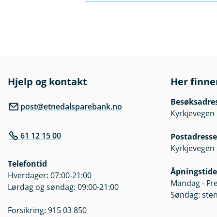
u
n
forbrukerrettigheter.
k
e
In case of issues in producti
k
/
Les mer om SKA her
bank during opening hours a
Forbrukerrettighetene som er
L
u
Norge.
k
For information about openin
k
Les om forbrukerrettigheten
Please note that the following
Hjelp og kontakt
Her finne
Request timestamp
Besøksadre
Full Request URL
post@etnedalsparebank.no
Kyrkjevegen 
Request ID
PSU-ID
61 12 15 00
Postadresse
Business Impact (f.ex single o
Kyrkjevegen 
Telefontid
Åpningstide
If the issue is critical or urgen
Hverdager: 07:00-21:00
Mandag - Fre
Lørdag og søndag: 09:00-21:00
Søndag: ste
Forsikring: 915 03 850