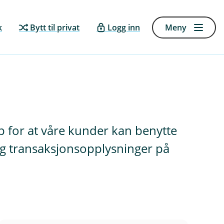
k
Bytt til privat
Logg inn
Meny
p for at våre kunder kan benytte
 og transaksjonsopplysninger på