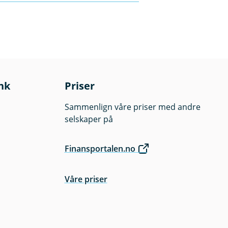
 please contact the
brukere som bor i
rsupport
nk
Priser
Sammenlign våre priser med andre
selskaper på
Finansportalen.no
Våre priser