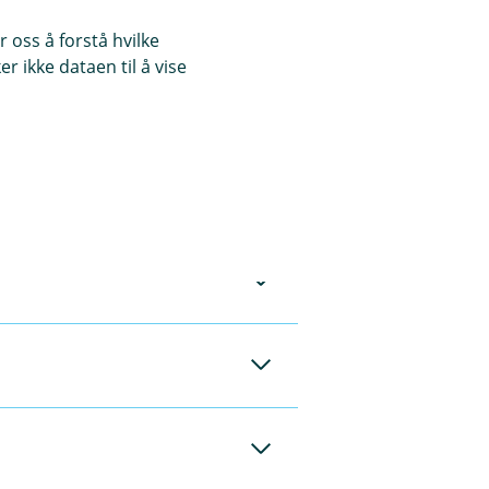
 oss å forstå hvilke
r ikke dataen til å vise
ik at godkjente
enester mot
ndarder fra Berlin
tt som gjør det
beskrives som en
t til
2020. Dette
enestedirektiv (PSD
rtet ditt. Les mer