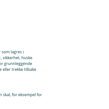
r som lagres i
, sikkerhet, huske
(
port Q3 2025
for grunnleggende
L
eller trekke tilbake
a
s
t
n
e
 skal, for eksempel for
d
)