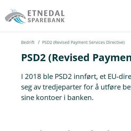
H
o
p
p
i
Bedrift
PSD2 (Revised Payment Services Directive)
PSD2 (Revised Payment
n
n
h
I 2018 ble PSD2 innført, et EU-di
o
seg av tredjeparter for å utføre 
d
sine kontoer i banken.
e
t