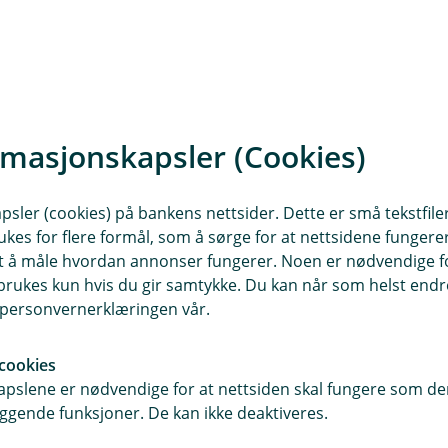
rmasjonskapsler (Cookies)
sler (cookies) på bankens nettsider. Dette er små tekstfile
ukes for flere formål, som å sørge for at nettsidene fungerer
(
Kvartalsrapport Q2 2025
Kvartalsrap
samt å måle hvordan annonser fungerer. Noen er nødvendige 
L
rukes kun hvis du gir samtykke. Du kan når som helst endre 
a
i personvernerklæringen vår.
s
t
n
cookies
e
pslene er nødvendige for at nettsiden skal fungere som den
d
ggende funksjoner. De kan ikke deaktiveres.
)