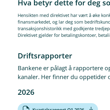
Hva betyr dette for deg 
Hensikten med direktivet har vært å øke kon
finansmarkedet, og lar deg som bedriftskund
transaksjonshistorikk med godkjente tredjepart
Direktivet gjelder for betalingskontoer, beta
Driftsrapporter
Bankene er pålagt å rapportere o
kanaler. Her finner du oppetider 
2026
(
Kvartalsrapport Q1 2026