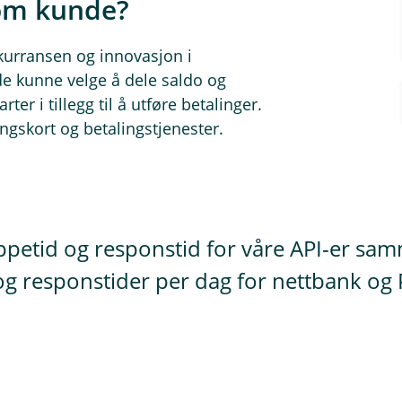
som kunde?
kurransen og innovasjon i
e kunne velge å dele saldo og
er i tillegg til å utføre betalinger.
lingskort og betalingstjenester.
ppetid og responstid for våre API-er sa
og responstider per dag for nettbank og 