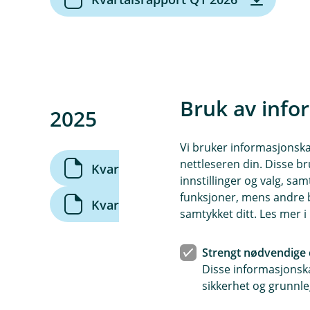
L
a
s
t
n
e
Bruk av info
2025
d
)
Vi bruker informasjonskap
nettleseren din. Disse br
(
Kvartalsrapport Q1 2025
innstillinger og valg, 
L
funksjoner, mens andre b
a
(
Kvartalsrapport Q4 2025
samtykket ditt. Les mer 
s
L
t
a
n
Strengt nødvendige 
s
e
Disse informasjonska
t
d
sikkerhet og grunnle
n
)
e