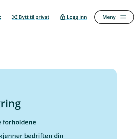
k
Bytt til privat
Logg inn
Meny
kring
e forholdene
kjenner bedriften din