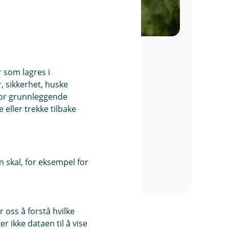
ørgenstuen
d
r som lagres i
, sikkerhet, huske
for grunnleggende
ank.no
eller trekke tilbake
sliv
 skal, for eksempel for
liv
 oss å forstå hvilke
r ikke dataen til å vise