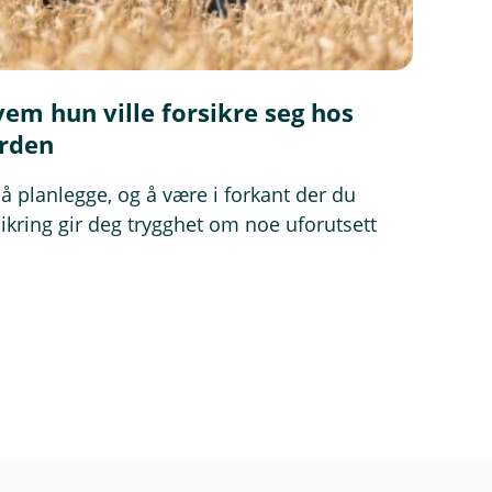
vem hun ville forsikre seg hos
ården
å planlegge, og å være i forkant der du
sikring gir deg trygghet om noe uforutsett