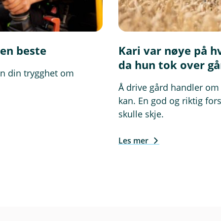
den beste
Kari var nøye på h
da hun tok over g
ten din trygghet om
Å drive gård handler om 
kan. En god og riktig for
skulle skje.
Les mer