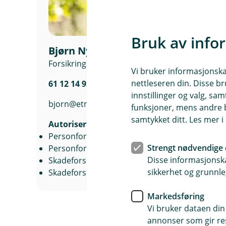
Bruk av info
Bjørn Nygård
Forsikringsansvarlig
Vi bruker informasjonskap
nettleseren din. Disse br
61 12 14 95
innstillinger og valg, 
bjorn@etnedalsparebank.no
funksjoner, mens andre b
samtykket ditt. Les mer 
Autorisert rådgiver
Personforsikring
Strengt nødvendige 
Personforsikring Næringsliv
Disse informasjonska
Skadeforsikring
sikkerhet og grunnle
Skadeforsikring Næringsliv
Markedsføring
Vi bruker dataen din
annonser som gir resu