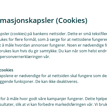
rmasjonskapsler (Cookies)
Marius Misfjord J
Rådgiver bedriftsmarke
sler (cookies) på bankens nettsider. Dette er små tekstfile
ukes for flere formål, som å sørge for at nettsidene fungerer
61 12 15 07
samt å måle hvordan annonser fungerer. Noen er nødvendige 
marius@etnedalspareb
rukes kun hvis du gir samtykke. Du kan når som helst endre 
i personvernerklæringen vår.
Autorisert rådgiver
Personforsikring
cookies
Personforsikring Næring
pslene er nødvendige for at nettsiden skal fungere som den
Skadeforsikring
ggende funksjoner. De kan ikke deaktiveres.
Skadeforsikring Nærings
 for å måle hvor godt våre kampanjer fungerer. Dette hjelper
ltater, slik at vi kan forbedre markedsføringen vår. Vi bruke