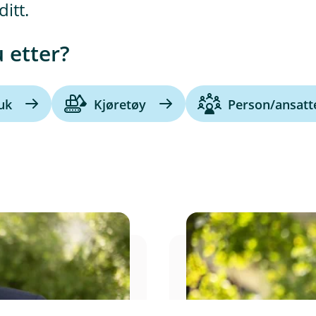
itt.
u etter?
uk
Kjøretøy
Person/ansatt