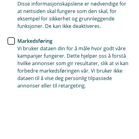
forsikring.
Disse informasjonskapslene er nødvendige for
at nettsiden skal fungere som den skal, for
BM Forsikring
eksempel for sikkerhet og grunnleggende
funksjoner. De kan ikke deaktiveres.
Trygghet som selvstendig
næringsdrivende
Markedsføring
Vi bruker dataen din for å måle hvor godt våre
En god og riktig forsikring gir deg og bedriften
kampanjer fungerer. Dette hjelper oss å forstå
hvilke annonser som gir resultater, slik at vi kan
din trygghet om noe uforutsett skulle skje.
forbedre markedsføringen vår. Vi bruker ikke
dataen til å vise deg personlig tilpassede
På idylliske Stange noen kilometer sør for Hamar,
annonser eller til retargeting.
finner du entreprenørbedriften Søgård Maskindrift.
Enkeltmannsforetaket drives av Ole-Kristian Søgård og
siden 2013 har han skapt sin egen arbeidsplass og
tilbudt tjenester innen først og fremst grunnarbeid.
– Etterspørselen øker, og virksomheten min vokser.