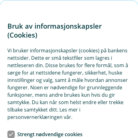
H
o
Bruk av informasjonskapsler
p
p
(Cookies)
i
Vi bruker informasjonskapsler (cookies) på bankens
nettsider. Dette er små tekstfiler som lagres i
n
nettleseren din. Disse brukes for flere formål, som å
n
sørge for at nettsidene fungerer, sikkerhet, huske
h
innstillinger og valg, samt å måle hvordan annonser
o
fungerer. Noen er nødvendige for grunnleggende
funksjoner, mens andre brukes kun hvis du gir
d
samtykke. Du kan når som helst endre eller trekke
e
tilbake samtykket ditt. Les mer i
t
personvernerklæringen vår.
Med hendene på rattet og blikket mot fremtiden er Ole-
Kristian Søgård klar for dagens utfordringer, med en solid
Strengt nødvendige cookies