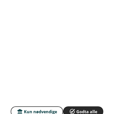
Om oss
Priser
Sammenlign våre priser med andre selskaper på
Finansportalen.no
Våre priser
Personvern og informasjonskapsler
Sikkerhet og antihvitvask
English
Kun nødvendige
Godta alle