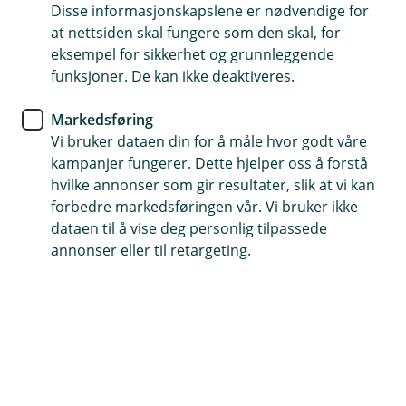
Disse informasjonskapslene er nødvendige for
Dekker arbeidsgiveransvar
at nettsiden skal fungere som den skal, for
eksempel for sikkerhet og grunnleggende
Inkluderer sakskostnader ved rettsak og
funksjoner. De kan ikke deaktiveres.
erstatningskravet
Skreddersydd for din bedrift
Markedsføring
Vi bruker dataen din for å måle hvor godt våre
kampanjer fungerer. Dette hjelper oss å forstå
Kontakt meg om ansvarsforsikring for
bedrift
hvilke annonser som gir resultater, slik at vi kan
forbedre markedsføringen vår. Vi bruker ikke
dataen til å vise deg personlig tilpassede
annonser eller til retargeting.
Hva er ansvarsforsikring bedrift?
For deg som driver med fysisk arbeid eller tilbyr
tjenester, kan et uhell fort bli kostbart.
Bedriftsansvarsforsikring dekker hvis noen krever
erstatning fordi dere har skadet personer eller
ting. Den er en del av den vanlige