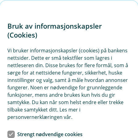
H
o
Bruk av informasjonskapsler
p
p
(Cookies)
i
Vi bruker informasjonskapsler (cookies) på bankens
nettsider. Dette er små tekstfiler som lagres i
n
nettleseren din. Disse brukes for flere formål, som å
n
sørge for at nettsidene fungerer, sikkerhet, huske
h
innstillinger og valg, samt å måle hvordan annonser
o
fungerer. Noen er nødvendige for grunnleggende
funksjoner, mens andre brukes kun hvis du gir
d
samtykke. Du kan når som helst endre eller trekke
e
tilbake samtykket ditt. Les mer i
t
personvernerklæringen vår.
Ansvarsforsikring for bedrift
Strengt nødvendige cookies