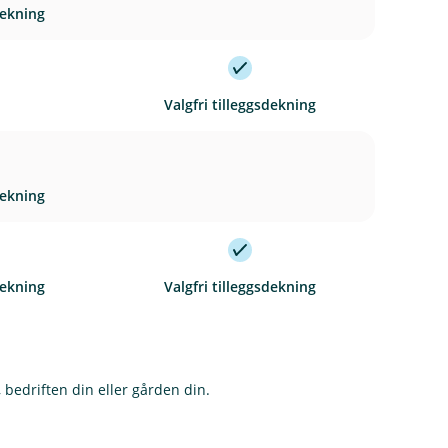
dekning
I
Valgfri tilleggsdekning
n
k
l
u
dekning
d
e
r
I
dekning
Valgfri tilleggsdekning
t
n
k
l
u
 bedriften din eller gården din.
d
e
r