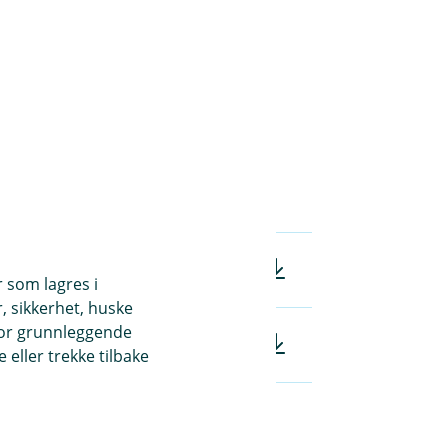
t
sykdom - vilkår (pdf)
r som lagres i
, sikkerhet, huske
for grunnleggende
IPID (pdf)
eller trekke tilbake