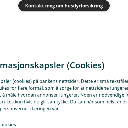
Kontakt meg om husdyrforsikring
t
t
rmasjonskapsler (Cookies)
r (pdf)
Husdyrforsikring - 
sler (cookies) på bankens nettsider. Dette er små tekstfile
ukes for flere formål, som å sørge for at nettsidene fungerer
samt å måle hvordan annonser fungerer. Noen er nødvendige 
 (pdf)
Husdyrforsikring - 
rukes kun hvis du gir samtykke. Du kan når som helst endre 
i personvernerklæringen vår.
cookies