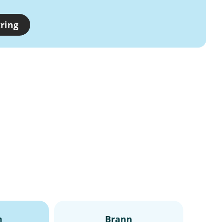
ring
m
Brann