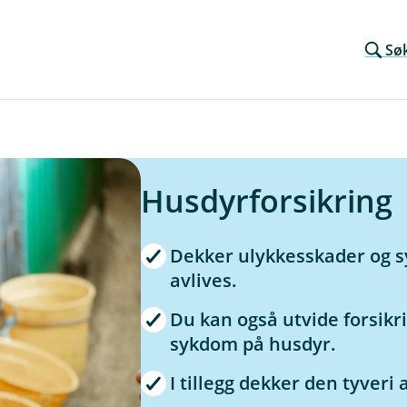
Sø
Husdyrforsikring
Dekker ulykkesskader og s
avlives.
Du kan også utvide forsikri
sykdom på husdyr.
I tillegg dekker den tyveri