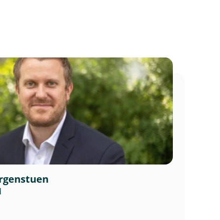
g okse.
 oppstalling
agyaaraber,
 oppstalling
ørgenstuen
d