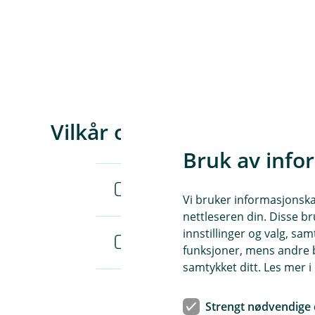
Vilkår og IPID
Bruk av info
Husdyrforsikring - ulykke - vilkå
Vi bruker informasjonskap
nettleseren din. Disse br
innstillinger og valg, 
Husdyrforsikring - brann - vilkår
funksjoner, mens andre b
samtykket ditt. Les mer 
Strengt nødvendige 