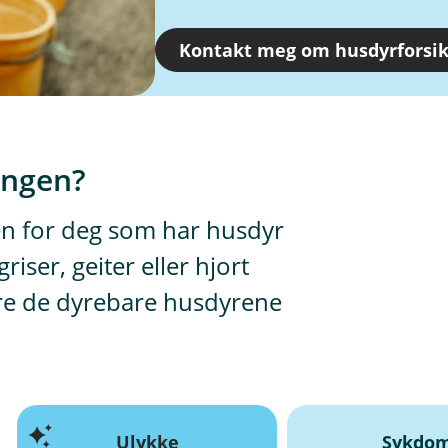
Kontakt meg om husdyrforsik
ingen?
en for deg som har husdyr
iser, geiter eller hjort
kre de dyrebare husdyrene
Ulykke
Sykdo