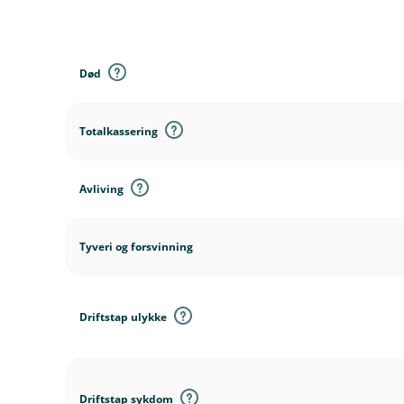
D
e
k
Død
n
i
n
Totalkassering
g
e
r
Avliving
Tyveri og forsvinning
Driftstap ulykke
Driftstap sykdom