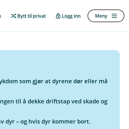
k
Bytt til privat
Logg inn
Meny
ykdom som gjør at dyrene dør eller må
ngen til å dekke driftstap ved skade og
 av dyr – og hvis dyr kommer bort.