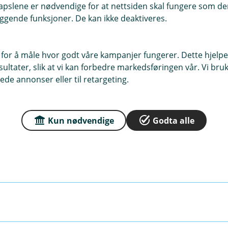
pslene er nødvendige for at nettsiden skal fungere som den
ggende funksjoner. De kan ikke deaktiveres.
 som kan forsikres
 for å måle hvor godt våre kampanjer fungerer. Dette hjelper
ltater, slik at vi kan forbedre markedsføringen vår. Vi bruke
ede annonser eller til retargeting.
Kun nødvendige
Godta alle
nt
lt forsikringssum
i drektighetstiden
ighetsmåned og inntil 10 dager etter fødsel
nn 10 dager gamle
alt forsikringssum