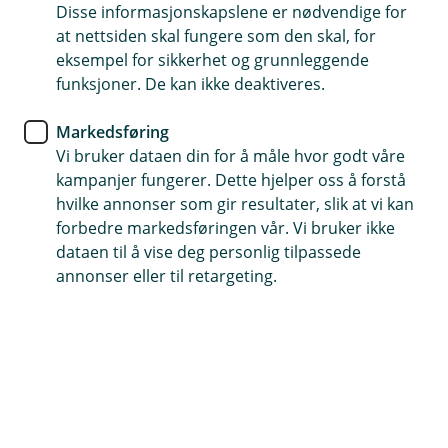
Disse informasjonskapslene er nødvendige for
Allerede meldt inn skade?
at nettsiden skal fungere som den skal, for
Hvis du har saksnummeret ditt kan du enkelt
eksempel for sikkerhet og grunnleggende
ettersende dokumenter eller oppdatere
funksjoner. De kan ikke deaktiveres.
informasjon i en innmeldt skadesak.
Markedsføring
Vi bruker dataen din for å måle hvor godt våre
Oppdater sak
kampanjer fungerer. Dette hjelper oss å forstå
hvilke annonser som gir resultater, slik at vi kan
forbedre markedsføringen vår. Vi bruker ikke
dataen til å vise deg personlig tilpassede
annonser eller til retargeting.