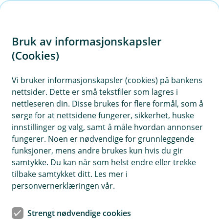
H
o
Bruk av informasjonskapsler
p
p
(Cookies)
Meld skade på hus og hytte
i
Vi bruker informasjonskapsler (cookies) på bankens
Har du en skade på din bolig eller hytte skal du
nettsider. Dette er små tekstfiler som lagres i
n
melde den her. Ved akutt vannskade må du
nettleseren din. Disse brukes for flere formål, som å
n
stenge stoppekranen eller ta kontakt med en
sørge for at nettsidene fungerer, sikkerhet, huske
h
rørlegger om du ikke får gjort det selv. Ved behov
innstillinger og valg, samt å måle hvordan annonser
o
fungerer. Noen er nødvendige for grunnleggende
for befaring av skaden vil vi rekvirere en partner
funksjoner, mens andre brukes kun hvis du gir
som tar kontakt med deg for å avtale tidspunkt.
d
samtykke. Du kan når som helst endre eller trekke
e
tilbake samtykket ditt. Les mer i
t
personvernerklæringen vår.
Strengt nødvendige cookies