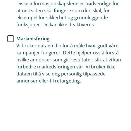
Disse informasjonskapslene er nødvendige for
at nettsiden skal fungere som den skal, for
eksempel for sikkerhet og grunnleggende
Hjelp og kontakt
funksjoner. De kan ikke deaktiveres.
post@etnedalsparebank.no
Markedsføring
Vi bruker dataen din for å måle hvor godt våre
61 12 15 00
kampanjer fungerer. Dette hjelper oss å forstå
hvilke annonser som gir resultater, slik at vi kan
forbedre markedsføringen vår. Vi bruker ikke
dataen til å vise deg personlig tilpassede
Telefontid
annonser eller til retargeting.
Hverdager: 07:00-21:00
Lørdag og søndag: 09:00-21:00
Forsikring: 915 03 850
Snakk med skadekonsulent: mandag til fredag 08:00-
16.00