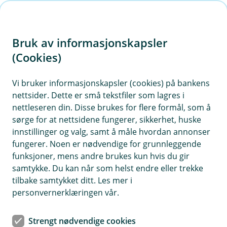
H
o
Bruk av informasjonskapsler
p
p
(Cookies)
i
Vis hjelpemeny
Vi bruker informasjonskapsler (cookies) på bankens
nettsider. Dette er små tekstfiler som lagres i
n
nettleseren din. Disse brukes for flere formål, som å
n
sørge for at nettsidene fungerer, sikkerhet, huske
Hvordan beskyttes de?
h
innstillinger og valg, samt å måle hvordan annonser
o
fungerer. Noen er nødvendige for grunnleggende
Vi er pålagt og vi bruker egnede tekniske,
funksjoner, mens andre brukes kun hvis du gir
organisatoriske og administrative sikkerhetstiltak for å
d
samtykke. Du kan når som helst endre eller trekke
beskytte informasjonen og dine personopplysninger
e
tilbake samtykket ditt. Les mer i
mot tap, misbruk, utilsiktet tilgang, utlevering, endring
t
personvernerklæringen vår.
eller ødeleggelse.
Strengt nødvendige cookies