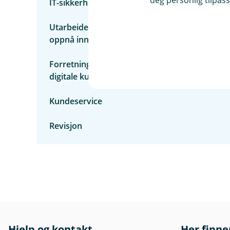
IT-sikkerhet
Utarbeidelse av analyse og statistikk for å
oppnå innsikt
Forretningsutvikling og forbedring av
digitale kundeflater
Kundeservice
Revisjon
Hjelp og kontakt
Her finne