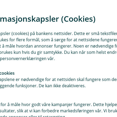
forsikringsforholdet.
rmasjonskapsler (Cookies)
sler (cookies) på bankens nettsider. Dette er små tekstfile
ukes for flere formål, som å sørge for at nettsidene fungerer
samt å måle hvordan annonser fungerer. Noen er nødvendige 
rukes kun hvis du gir samtykke. Du kan når som helst endre 
i personvernerklæringen vår.
cookies
pslene er nødvendige for at nettsiden skal fungere som den
ggende funksjoner. De kan ikke deaktiveres.
 for å måle hvor godt våre kampanjer fungerer. Dette hjelper
ltater, slik at vi kan forbedre markedsføringen vår. Vi bruke
ede annonser eller til retargeting.