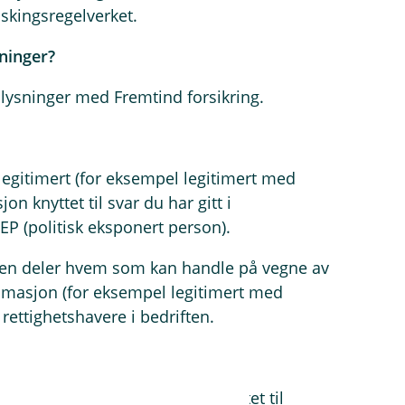
skingsregelverket.
ninger?
ysninger med Fremtind forsikring.
egitimert (for eksempel legitimert med
 knyttet til svar du har gitt i
 (politisk eksponert person).
nken deler hvem som kan handle på vegne av
itimasjon (for eksempel legitimert med
rettighetshavere i bedriften.
for de personopplysningene knyttet til