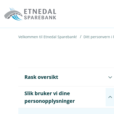
H
o
p
p
i
Velkommen til Etnedal Sparebank!
Ditt personvern i
n
n
h
o
Å
Rask oversikt
p
d
n
e
e
Slik bruker vi dine
t
u
Å
n
personopplysninger
p
d
n
e
e
r