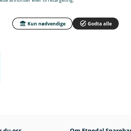
Kun nødvendige
Godta alle
r du oss
Om Etnedal Spareba