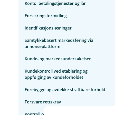
u
Konto, betalingstjenester og lån
m
n
e
d
n
e
Forsikringsformidling
y
r
R
m
a
Identifikasjonsløsninger
e
s
n
k
y
Samtykkebasert markedsføring via
o
S
v
annonseplattform
l
e
i
r
k
Kunde- og markedsundersøkelser
s
b
i
r
k
u
Kundekontroll ved etablering og
t
k
oppfølging av kundeforholdet
e
r
v
Forebygge og avdekke straffbare forhold
i
d
Forsvare rettskrav
i
n
e
Kontroll og rapportering