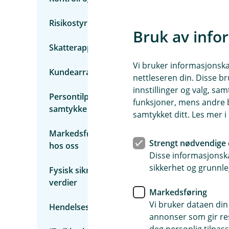
p
e
r
Risikostyring og risikomodellering
s
Bruk av info
o
Skatterapportering
n
o
Vi bruker informasjonskap
p
Kundearrangementer
p
nettleseren din. Disse br
l
innstillinger og valg, 
y
Persontilpasset markedsføring etter
funksjoner, mens andre b
s
samtykke fra deg
n
samtykket ditt. Les mer 
i
n
Markedsføring basert på produkter du har
g
Strengt nødvendige 
hos oss
e
Disse informasjonska
r
sikkerhet og grunnle
Fysisk sikring av mennesker, bygg og
verdier
Markedsføring
Vi bruker dataen din
Hendelseshåndtering
annonser som gir resu
deg personlig tilpass